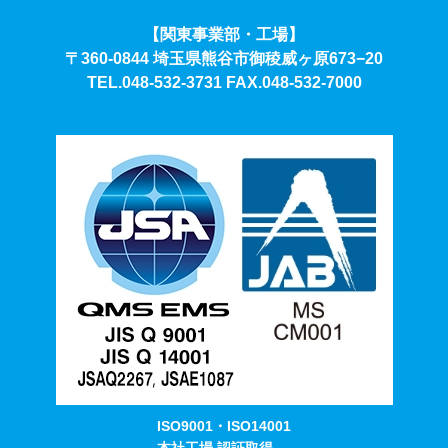
【関東事業部・工場】
〒360-0844 埼玉県熊谷市御稜威ヶ原673−20
TEL.048-532-3731
FAX.048-532-7000
ISO9001・ISO14001