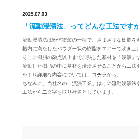
2025.07.03
「流動浸漬法」ってどんな工法です
流動浸漬法は粉体塗装の一種で、さまざまな樹脂を
槽内に満たしたパウダー状の樹脂をエアーで吹き上
そこに樹脂の融点以上まで加熱した基材を「浸漬」
流動した樹脂の中に基材を浸漬させることから工法
※より詳細な内容については、
コチラ
から。
ちなみに、当社名の「流浸工業」はこの流動浸漬法
工法から二文字を取り社名としています。