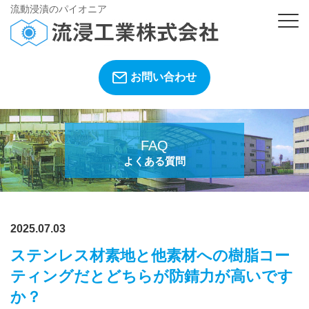
流動浸漬のパイオニア
お問い合わせ
FAQ
よくある質問
2025.07.03
ステンレス材素地と他素材への樹脂コー
ティングだとどちらが防錆力が高いです
か？