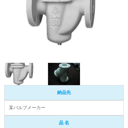
納品先
某バルブメーカー
品 名