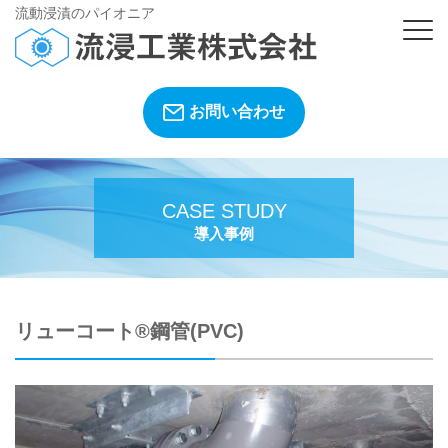
流動浸漬のパイオニア
お問い合わせ
CASE STUDY
導入事例
リューコート®鋼管(PVC)